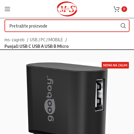
0
ms-zagreb
USB / PC / MOBILE
Punjači USB C USB A USB B Micro
NEMA NA ZALIHI