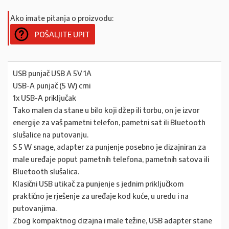
Ako imate pitanja o proizvodu:
POŠALJITE UPIT
USB punjač USB A 5V 1A
USB-A punjač (5 W) crni
1x USB-A priključak
Tako malen da stane u bilo koji džep ili torbu, on je izvor
energije za vaš pametni telefon, pametni sat ili Bluetooth
slušalice na putovanju.
S 5 W snage, adapter za punjenje posebno je dizajniran za
male uređaje poput pametnih telefona, pametnih satova ili
Bluetooth slušalica.
Klasični USB utikač za punjenje s jednim priključkom
praktično je rješenje za uređaje kod kuće, u uredu i na
putovanjima.
Zbog kompaktnog dizajna i male težine, USB adapter stane