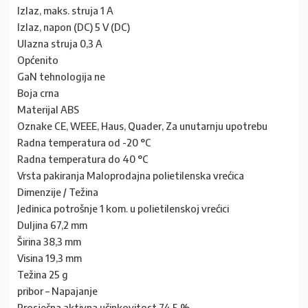
Izlaz, maks. struja 1 A
Izlaz, napon (DC) 5 V (DC)
Ulazna struja 0,3 A
Općenito
GaN tehnologija ne
Boja crna
Materijal ABS
Oznake CE, WEEE, Haus, Quader, Za unutarnju upotrebu
Radna temperatura od -20 °C
Radna temperatura do 40 °C
Vrsta pakiranja Maloprodajna polietilenska vrećica
Dimenzije / Težina
Jedinica potrošnje 1 kom. u polietilenskoj vrećici
Duljina 67,2 mm
Širina 38,3 mm
Visina 19,3 mm
Težina 25 g
pribor – Napajanje
Prosječna aktivna učinkovitost 74,5 %