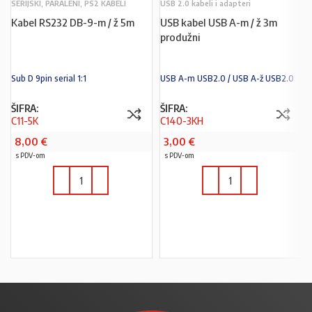
SERIJSKI, PARALENI, PS2 KABELI
USB 2.0 kabeli i adapteri
Kabel RS232 DB-9-m / ž 5m
USB kabel USB A-m / ž 3m
produžni
Sub D 9pin serial 1:1
USB A-m USB2.0 / USB A-ž USB2.0
ŠIFRA:
ŠIFRA:
C11-5K
C140-3KH
8,00
€
3,00
€
s PDV-om
s PDV-om
U KOŠARICU
U KOŠARICU