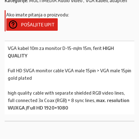
Kategorije:
MULTIMEDIA Audio Video
,
VGA kabeli, adapteri
Ako imate pitanja o proizvodu:
POŠALJITE UPIT
VGA kabel 10m za monitor D-15-m/m 15m, ferit
HIGH
QUALITY
Full HD SVGA monitor cable VGA male 15pin > VGA male 15pin
gold plated
high quality cable with separate shielded RGB video lines,
full connected 3x Coax (RGB) + 8 sync lines,
max. resolution
WUXGA /Full HD 1920×1080