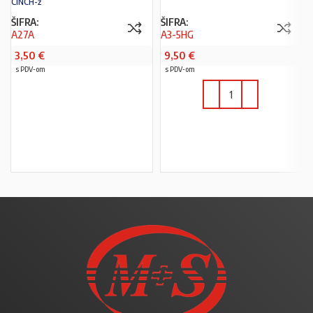
CINCH-ž
ŠIFRA:
ŠIFRA:
A27A
A3-5HG
3,50
€
9,50
€
s PDV-om
s PDV-om
U KOŠARICU
U KOŠARICU