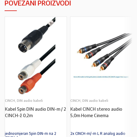
POVEZANI PROIZVODI
CINCH, DIN audio kabeli
CINCH, DIN audio kabeli
Kabel 5pin DIN audio DIN-m / 2
Kabel CINCH stereo audio
CINCH-ž 0,2m
5,0m Home Cinema
jednosmjeran 5pin DIN-m na 2
2x CINCH-m/-m L R analog audio