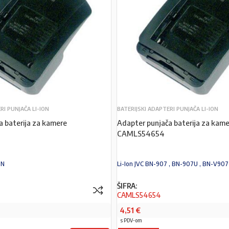
RI PUNJAČA LI-ION
BATERIJSKI ADAPTERI PUNJAČA LI-ION
a baterija za kamere
Adapter punjača baterija za kame
CAMLS54654
ON
Li-Ion JVC BN-907 , BN-907U , BN-V907
ŠIFRA:
CAMLS54654
4,51
€
s PDV-om