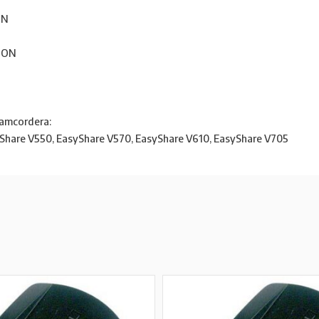
ON
LION
 camcordera:
hare V550, EasyShare V570, EasyShare V610, EasyShare V705