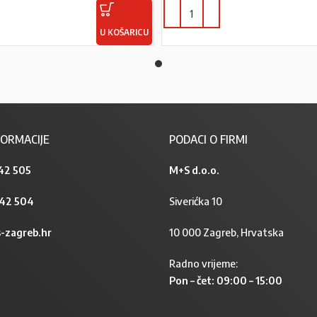
U KOŠARICU
ORMACIJE
PODACI O FIRMI
42 505
M+S d.o.o.
842 504
Siverićka 10
-zagreb.hr
10 000 Zagreb, Hrvatska
Radno vrijeme:
Pon – čet: 09:00 – 15:00