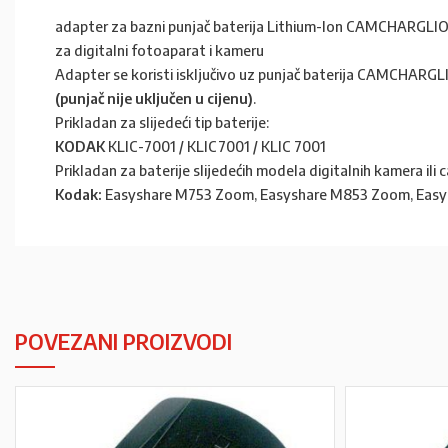
adapter za bazni punjač baterija Lithium-Ion CAMCHARGLI
za digitalni fotoaparat i kameru
Adapter se koristi isključivo uz punjač baterija CAMCHARG
(punjač nije uključen u cijenu)
.
Prikladan za slijedeći tip baterije:
KODAK
KLIC-7001 / KLIC7001 / KLIC 7001
Prikladan za baterije slijedećih modela digitalnih kamera ili
Kodak:
Easyshare M753 Zoom, Easyshare M853 Zoom, EasyS
POVEZANI PROIZVODI