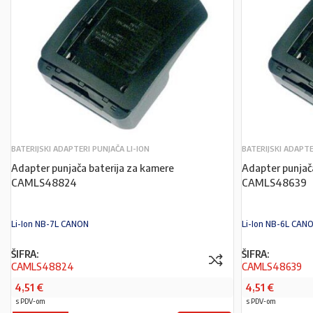
BATERIJSKI ADAPTERI PUNJAČA LI-ION
BATERIJSKI ADAPTE
Adapter punjača baterija za kamere
Adapter punjač
CAMLS48824
CAMLS48639
Li-Ion NB-7L CANON
Li-Ion NB-6L CAN
ŠIFRA:
ŠIFRA:
CAMLS48824
CAMLS48639
4,51
€
4,51
€
s PDV-om
s PDV-om