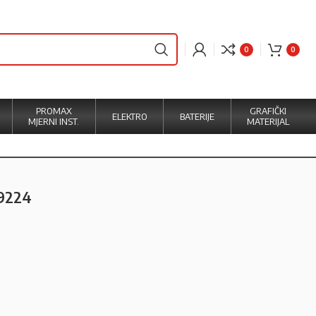
0
0
PROMAX
GRAFIČKI
ELEKTRO
BATERIJE
MJERNI INST.
MATERIJAL
79224