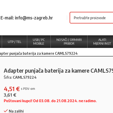
E-mail: info@ms-zagreb.hr
USB / PC
NOSAČI / ORMARI
ALATI
UTP / TEL
MOBILE
PRIBOR
MJERNI INST.
apter punjača baterija za kamere CAMLS79224
Adapter punjača baterija za kamere CAMLS
Šifra:
CAMLS79224
4,51
€
3,61
€
Poštovani kupci! Od 03.08. do 21.08.2024. ne radimo.
Na zalihi