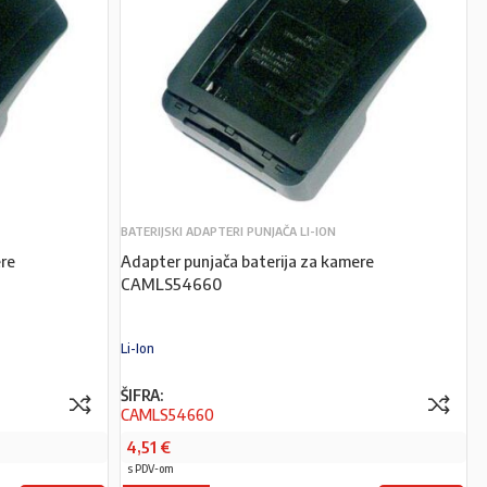
BATERIJSKI ADAPTERI PUNJAČA LI-ION
re
Adapter punjača baterija za kamere
CAMLS54660
Li-Ion
ŠIFRA:
CAMLS54660
4,51
€
s PDV-om