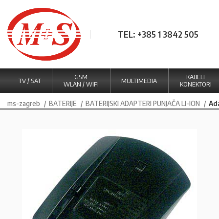
TEL: +385 1 3842 505
GSM
KABELI
TV / SAT
MULTIMEDIA
WLAN / WIFI
KONEKTORI
ms-zagreb
BATERIJE
BATERIJSKI ADAPTERI PUNJAČA LI-ION
Ad