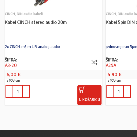
CINCH, DIN audio kabeli
CINCH, DIN audio k
Kabel CINCH stereo audio 20m
Kabel 5pin DIN
2x CINCH-m/-m L R analog audio
jednosmjeran 5pi
ŠIFRA:
ŠIFRA:
A3-20
A29A
6,00
€
4,90
€
s PDV-om
s PDV-om
U KOŠARICU