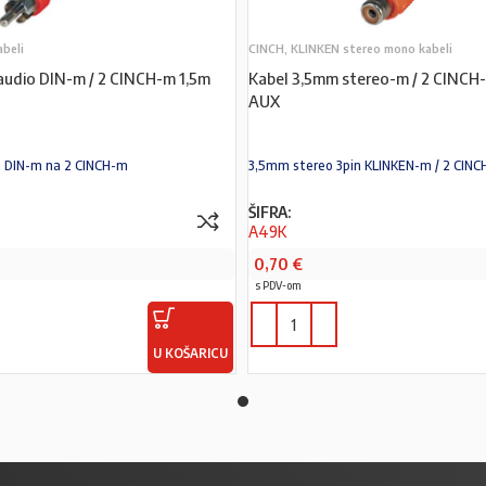
abeli
CINCH, KLINKEN stereo mono kabeli
 audio DIN-m / 2 CINCH-m 1,5m
Kabel 3,5mm stereo-m / 2 CINCH-
AUX
n DIN-m na 2 CINCH-m
3,5mm stereo 3pin KLINKEN-m / 2 CINC
ŠIFRA:
A49K
0,70
€
s PDV-om
U KOŠARICU