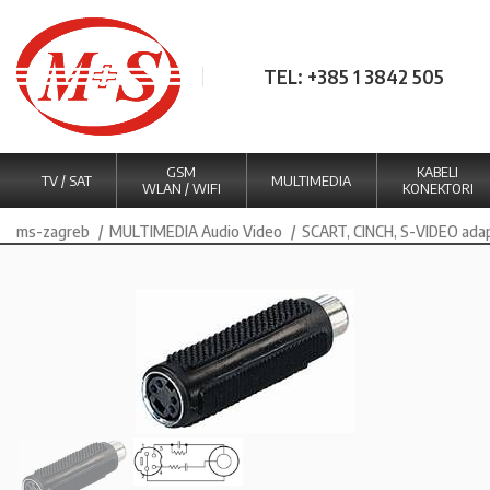
TEL: +385 1 3842 505
GSM
KABELI
TV / SAT
MULTIMEDIA
WLAN / WIFI
KONEKTORI
ms-zagreb
MULTIMEDIA Audio Video
SCART, CINCH, S-VIDEO ada