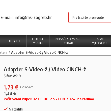
E-mail: info@ms-zagreb.hr
USB / PC
NOSAČI / ORMARI
ALATI
UTP / TEL
MOBILE
PRIBOR
MJERNI INST.
pteri
Adapter S-Video-ž / Video CINCH-ž
Adapter S-Video-ž / Video CINCH-ž
Šifra:
VS19
1,73
€
1,38
€
Poštovani kupci! Od 03.08. do 21.08.2024. ne radimo.
Na zalihi