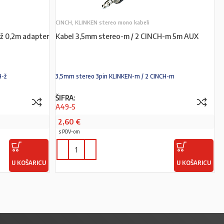
CINCH, KLINKEN stereo mono kabeli
ž 0,2m adapter
Kabel 3,5mm stereo-m / 2 CINCH-m 5m AUX
H-ž
3,5mm stereo 3pin KLINKEN-m / 2 CINCH-m
ŠIFRA:
A49-5
2,60
€
s PDV-om
U KOŠARICU
U KOŠARICU