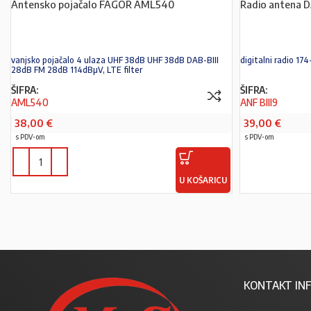
Antensko pojačalo FAGOR AML540
Radio antena 
vanjsko pojačalo 4 ulaza UHF 38dB UHF 38dB DAB-BIII
digitalni radio 1
28dB FM 28dB 114dBµV, LTE filter
ŠIFRA:
ŠIFRA:
AML540
ANF BIII9
38,00
€
39,00
€
s PDV-om
s PDV-om
U KOŠARICU
KONTAKT INF