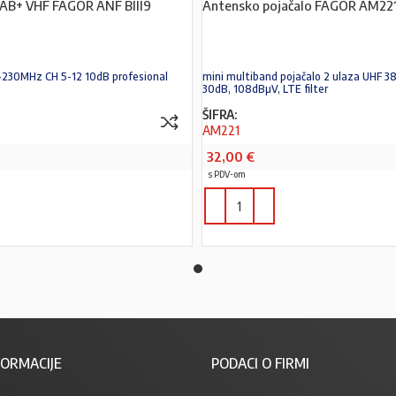
DAB+ VHF FAGOR ANF BIII9
Antensko pojačalo FAGOR AM22
74-230MHz CH 5-12 10dB profesional
mini multiband pojačalo 2 ulaza UHF 3
30dB, 108dBµV, LTE filter
ŠIFRA:
AM221
32,00
€
s PDV-om
PROČITAJ VIŠE
ORMACIJE
PODACI O FIRMI