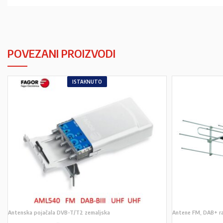
POVEZANI PROIZVODI
ISTAKNUTO
Antenska pojačala DVB-T/T2 zemaljska
Antene FM, DAB+ r