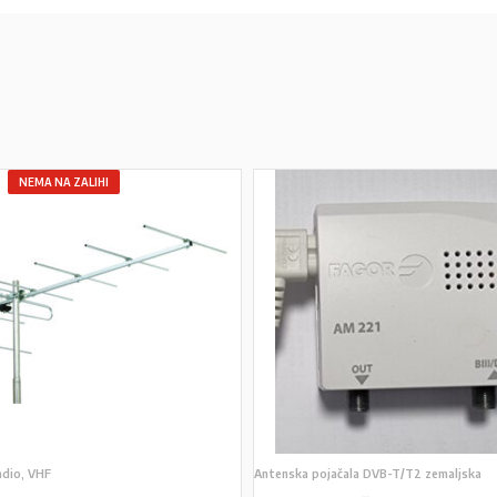
NEMA NA ZALIHI
adio, VHF
Antenska pojačala DVB-T/T2 zemaljska