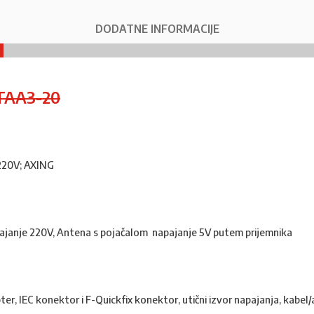
DODATNE INFORMACIJE
TAA3-20
 220V; AXING
ajanje 220V, Antena s pojačalom napajanje 5V putem prijemnika
pter, IEC konektor i F-Quickfix konektor, utični izvor napajanja, kabe