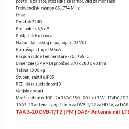
postolje za stol, stezaljka za jarbol, vijci za montažu
Frekvencijski raspon 85…774 MHz
Izlaz
Dobitak 22dB
Broj buke ≤ 5,5 dB
Priključak F utičnica
Napon daljinskog napajanja 5…12 VDC
Potrošnja struje <50mA
Raspon radne temperature -20…+65°C
Dimenzije (Š × V × D) približno 370 x 260 x 49 mm
Težina 1.900 kg
Stupanj zaštite IP35
RED klasa sukladnosti 3
Vanjski dodaci
Mrežni adapter 100…240 VAC / 50…60 Hz / 3 W | 12VDC / 0,
TAA3-20 antena s pojačalom za DVB-T/T2 za HDTV, za DAB+ d
TAA 3-20 DVB-T/T2 | FM | DAB+ Antenne mit LTE-