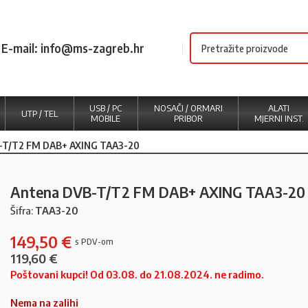
E-mail: info@ms-zagreb.hr
USB / PC
NOSAČI / ORMARI
ALATI
UTP / TEL
MOBILE
PRIBOR
MJERNI INST.
-T/T2 FM DAB+ AXING TAA3-20
Antena DVB-T/T2 FM DAB+ AXING TAA3-20
Šifra:
TAA3-20
149,50
€
119,60
€
Poštovani kupci! Od 03.08. do 21.08.2024. ne radimo.
Nema na zalihi