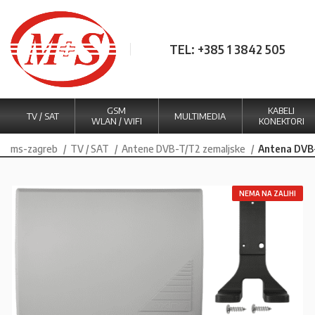
TEL: +385 1 3842 505
GSM
KABELI
TV / SAT
MULTIMEDIA
WLAN / WIFI
KONEKTORI
ms-zagreb
TV / SAT
Antene DVB-T/T2 zemaljske
Antena DVB
NEMA NA ZALIHI