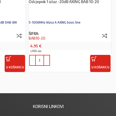
1
Odcjepnik 1 izlaz -20dB AXING BAB 10-20
8dB DAB-BIII
5-1006MHz klasa A AXING basic line
ŠIFRA:
BAB10-20
4,95
€
s PDV-om
U KOŠARICU
U KOŠARICU
KORISNI LINKOVI