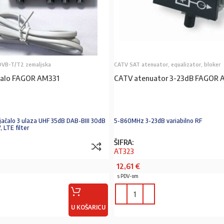
DVB-T/T2 zemaljska
CATV SAT atenuator, equalizator, bloker
čalo FAGOR AM331
CATV atenuator 3-23dB FAGOR A
jačalo 3 ulaza UHF 35dB DAB-BIII 30dB
5-860MHz 3-23dB variabilno RF
 LTE filter
ŠIFRA:
AT323
12,61
€
s PDV-om
U KOŠARICU