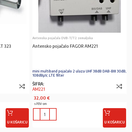
Antenska pojačala DVB-T/T2 zemaljska
T 323
Antensko pojačalo FAGOR AM221
mini multiband pojačalo 2 ulaza UHF 38dB DAB-BIII 30dB,
108dBµV, LTE filter
ŠIFRA:
AM221
32,00
€
s PDV-om
U KOŠARICU
U KOŠARICU