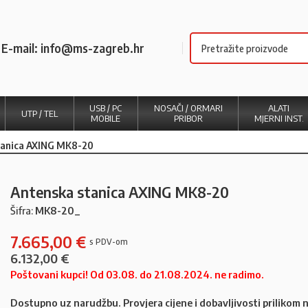
E-mail: info@ms-zagreb.hr
USB / PC
NOSAČI / ORMARI
ALATI
UTP / TEL
MOBILE
PRIBOR
MJERNI INST.
tanica AXING MK8-20
Antenska stanica AXING MK8-20
Šifra:
MK8-20_
7.665,00
€
6.132,00
€
Poštovani kupci! Od 03.08. do 21.08.2024. ne radimo.
Dostupno uz narudžbu. Provjera cijene i dobavljivosti prilikom