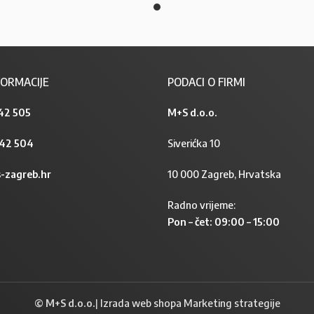
ORMACIJE
PODACI O FIRMI
42 505
M+S d.o.o.
842 504
Siverićka 10
-zagreb.hr
10 000 Zagreb, Hrvatska
Radno vrijeme:
Pon – čet: 09:00 – 15:00
© M+S d.o.o.
|
Izrada web shopa Marketing strategije