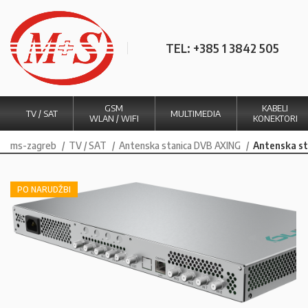
TEL: +385 1 3842 505
GSM
KABELI
TV / SAT
MULTIMEDIA
WLAN / WIFI
KONEKTORI
ms-zagreb
TV / SAT
Antenska stanica DVB AXING
Antenska s
PO NARUDŽBI