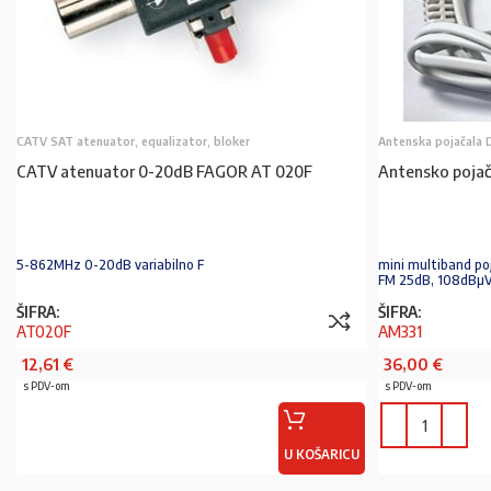
CATV SAT atenuator, equalizator, bloker
Antenska pojačala 
CATV atenuator 0-20dB FAGOR AT 020F
Antensko poja
5-862MHz 0-20dB variabilno F
mini multiband po
FM 25dB, 108dBµV,
ŠIFRA:
ŠIFRA:
AT020F
AM331
12,61
€
36,00
€
s PDV-om
s PDV-om
U KOŠARICU