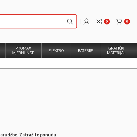
0
0
PROMAX
GRAFIČKI
ELEKTRO
BATERIJE
MJERNI INST.
MATERIJAL
 narudžbe. Zatražite ponudu.