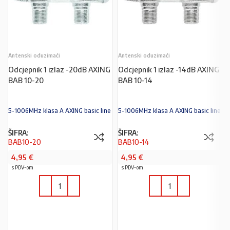
Antenski oduzimaći
Antenski oduzimaći
Odcjepnik 1 izlaz -20dB AXING
Odcjepnik 1 izlaz -14dB AXING
BAB 10-20
BAB 10-14
5-1006MHz klasa A AXING basic line
5-1006MHz klasa A AXING basic line
ŠIFRA:
ŠIFRA:
BAB10-20
BAB10-14
4,95
€
4,95
€
s PDV-om
s PDV-om
U KOŠARICU
U KOŠARICU