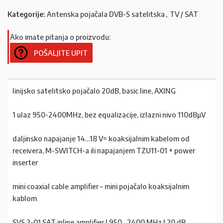
Kategorije:
Antenska pojačala DVB-S satelitska
,
TV / SAT
Ako imate pitanja o proizvodu:
POŠALJITE UPIT
linijsko satelitsko pojačalo 20dB, basic line, AXING
1 ulaz 950-2400MHz, bez equalizacije, izlazni nivo 110dBµV
daljinsko napajanje 14…18 V= koaksijalnim kabelom od
receivera, M-SWITCH-a ili napajanjem TZU11-01 + power
inserter
mini coaxial cable amplifier – mini pojačalo koaksijalnim
kablom
SVS 2-01 SAT inline amplifier | 950…2400 MHz | 20 dB