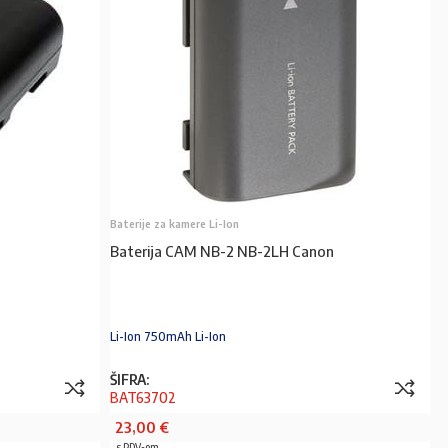
Baterije za kamere Li-Ion
Baterija CAM NB-2 NB-2LH Canon
Li-Ion 750mAh Li-Ion
ŠIFRA:
BAT63702
23,00
€
s PDV-om