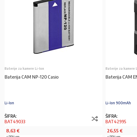
Baterije za kamere Li-Ion
Baterije za kamere 
Baterija CAM NP-120 Casio
Baterija CAM E
Li-Ion
Li-Ion 900mAh
ŠIFRA:
ŠIFRA:
BAT49033
BAT42995
8,63
€
26,55
€
s PDV-om
s PDV-om