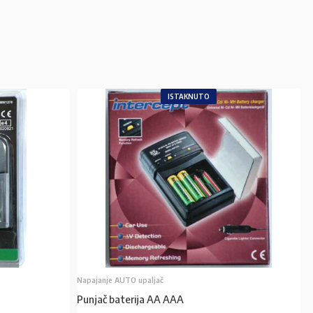
ISTAKNUTO
Napajanje AUTO upaljač
Punjač baterija AA AAA