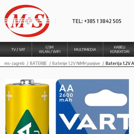
TEL: +385 1 3842 505
GSM
KABELI
TV / SAT
MULTIMEDIA
WLAN / WIFI
KONEKTORI
ms-zagreb
BATERIJE
Baterije 1,2V NiMH punjive
Baterija 1,2V