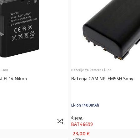
Li-Ion
Baterije za kamere Li-Ion
N-EL14 Nikon
Baterija CAM NP-FM55H Sony
Li-Ion 1400mAh
ŠIFRA:
BAT46699
23,00
€
s PDV-om