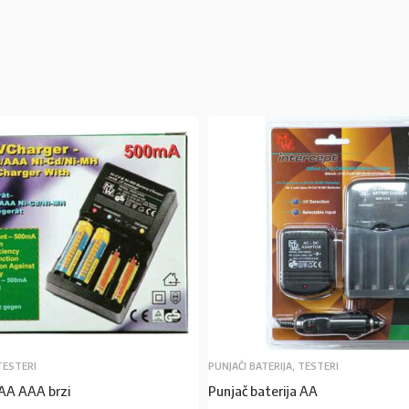
 TESTERI
PUNJAČI BATERIJA, TESTERI
 AA AAA brzi
Punjač baterija AA