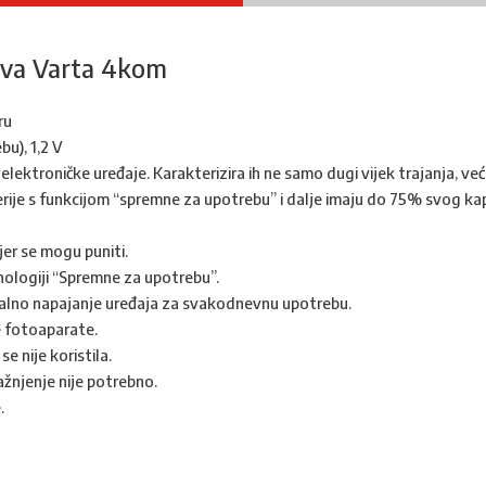
iva Varta 4kom
ru
u), 1,2 V
ektroničke uređaje. Karakterizira ih ne samo dugi vijek trajanja, već
rije s funkcijom “spremne za upotrebu” i dalje imaju do 75% svog kapa
jer se mogu puniti.
ologiji “Spremne za upotrebu”.
stalno napajanje uređaja za svakodnevnu upotrebu.
ne fotoaparate.
e nije koristila.
žnjenje nije potrebno.
.