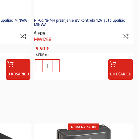
 upaljač; MINWA
Ni-Cd/Ni-MH pražnjenje ΔV kontrola 12V auto upaljač;
MINWA
ŠIFRA:
MW1268
9,50
€
s PDV-om
U KOŠARICU
U KOŠARICU
NEMA NA ZALIHI