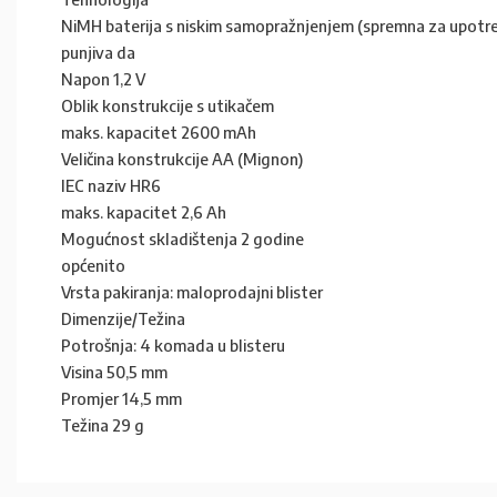
NiMH baterija s niskim samopražnjenjem (spremna za upotr
punjiva da
Napon 1,2 V
Oblik konstrukcije s utikačem
maks. kapacitet 2600 mAh
Veličina konstrukcije AA (Mignon)
IEC naziv HR6
maks. kapacitet 2,6 Ah
Mogućnost skladištenja 2 godine
općenito
Vrsta pakiranja: maloprodajni blister
Dimenzije/Težina
Potrošnja: 4 komada u blisteru
Visina 50,5 mm
Promjer 14,5 mm
Težina 29 g