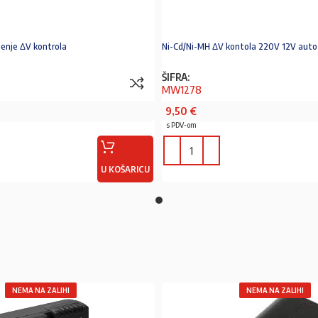
jenje ΔV kontrola
Ni-Cd/Ni-MH ΔV kontola 220V 12V auto
ŠIFRA:
MW1278
9,50
€
s PDV-om
U KOŠARICU
NEMA NA ZALIHI
NEMA NA ZALIHI