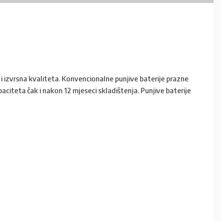
 i izvrsna kvaliteta. Konvencionalne punjive baterije prazne
citeta čak i nakon 12 mjeseci skladištenja. Punjive baterije