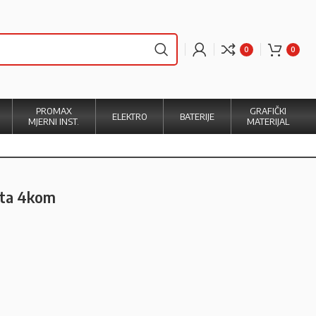
0
0
PROMAX
GRAFIČKI
ELEKTRO
BATERIJE
MJERNI INST.
MATERIJAL
rta 4kom