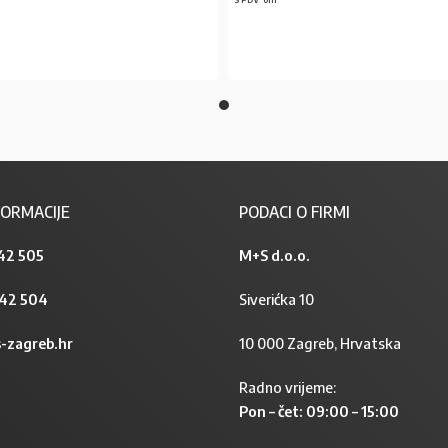
PROČITAJ VIŠE
PROČITAJ VIŠE
ORMACIJE
PODACI O FIRMI
42 505
M+S d.o.o.
842 504
Siverićka 10
-zagreb.hr
10 000 Zagreb, Hrvatska
Radno vrijeme:
Pon – čet: 09:00 – 15:00