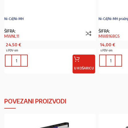
Ni-Cd/Ni-MH
Ni-Cd/Ni-MH pražn
ŠIFRA:
ŠIFRA:
MWNL11
MW8168GS
24,50
€
14,00
€
s PDV-om
s PDV-om
U KOŠARICU
POVEZANI PROIZVODI