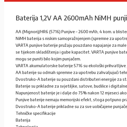
Baterija 1,2V AA 2600mAh NiMH punj
AA (Mignon)/HR6 (5716) Punjive – 2600 mAh, 4 kom. u bliste
NiMH baterija s niskim samopražnjenjem (spremne za upotreb
VARTA punjive baterije pružaju pouzdano napajanje za male el
se tijekom skladištenja i gube kapacitet. VARTA punjive bate
mogu se puniti bilo kojim punjačem.
VARTA akumulatorske baterije 5716 su ekološki prihvatljive 
AA baterije su odmah spremne za upotrebu zahvaljujući tehn
Dvostruko-A baterije su pouzdani distributeri energije za 
Baterije su prikladne za svjetiljke, satove, budilice i digital
Napunjenost baterije je i dalje do 75% nakon 12 mjeseci ako s
Punjive baterije nemaju memorijski efekt, stoga potpuno pra
Dvostruko-A baterije prikladne su za sve uobičajene punjače
Tehničke specifikacije
Baterija
Tehnologija