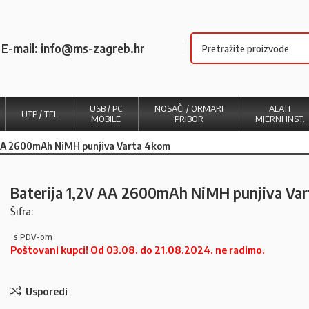
E-mail: info@ms-zagreb.hr
USB / PC
NOSAČI / ORMARI
ALATI
UTP / TEL
MOBILE
PRIBOR
MJERNI INST.
 AA 2600mAh NiMH punjiva Varta 4kom
Baterija 1,2V AA 2600mAh NiMH punjiva Va
Šifra:
Poštovani kupci! Od 03.08. do 21.08.2024. ne radimo.
Usporedi