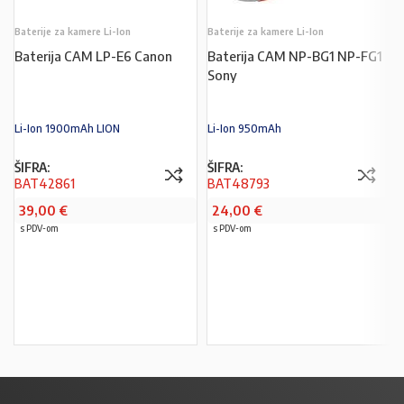
Baterije za kamere Li-Ion
Baterije za kamere Li-Ion
Baterija CAM LP-E6 Canon
Baterija CAM NP-BG1 NP-FG1
Sony
Li-Ion 1900mAh LION
Li-Ion 950mAh
ŠIFRA:
ŠIFRA:
BAT42861
BAT48793
39,00
€
24,00
€
s PDV-om
s PDV-om
PROČITAJ VIŠE
U KOŠARICU