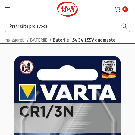
0
ms-zagreb
BATERIJE
Baterije 1,5V 3V 1,55V dugmaste