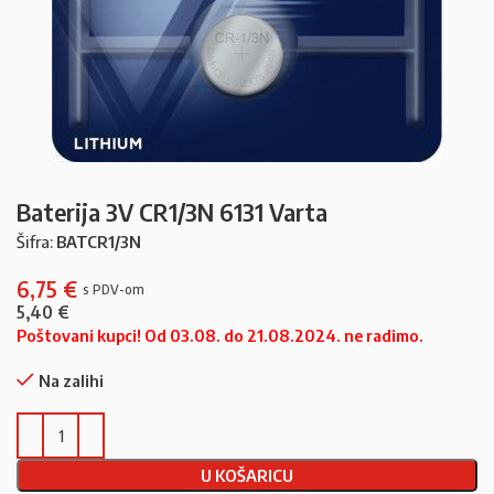
Baterija 3V CR1/3N 6131 Varta
Šifra:
BATCR1/3N
6,75
€
5,40
€
Poštovani kupci! Od 03.08. do 21.08.2024. ne radimo.
Na zalihi
U KOŠARICU