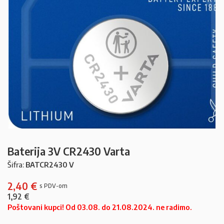
Baterija 3V CR2430 Varta
Šifra:
BATCR2430 V
2,40
€
1,92
€
Poštovani kupci! Od 03.08. do 21.08.2024. ne radimo.