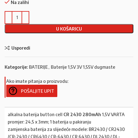
Na zalihi
U KOŠARICU
Usporedi
Kategorije:
BATERIJE
,
Baterije 1,5V 3V 1,55V dugmaste
Ako imate pitanja o proizvodu:
POŠALJITE UPIT
alkalna baterija button cell
CR 2430 280mAh
1,5V VARTA
promjer: 24,5 x 3mm; 1 baterija u pakiranju
zamjenska baterija za slijedeće modele: BR2430 / CR2430
/CR-2430 / CR6430 / CR-6430 / CR 6430 / DL2430 / DL-