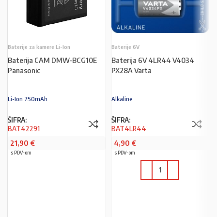
Baterije za kamere Li-Ion
Baterije 6V
Baterija CAM DMW-BCG10E
Baterija 6V 4LR44 V4034
Panasonic
PX28A Varta
Li-Ion 750mAh
Alkaline
ŠIFRA:
ŠIFRA:
BAT42291
BAT4LR44
21,90
€
4,90
€
s PDV-om
s PDV-om
PROČITAJ VIŠE
U KOŠARICU