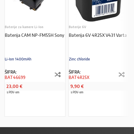
Baterije za kamere Li-Ion
Baterije 6V
Baterija CAM NP-FM55H Sony
Baterija 6V 4R25X V431 Varta
Li-Ion 1400mAh
Zinc chloride
ŠIFRA:
ŠIFRA:
BAT46699
BAT4R25X
23,00
€
9,90
€
s PDV-om
s PDV-om
PROČITAJ VIŠE
PROČITAJ VIŠE