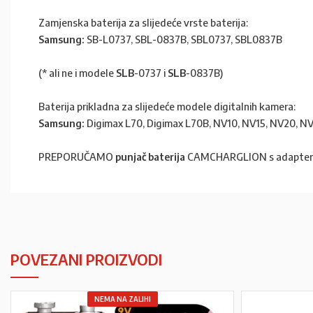
Zamjenska baterija za slijedeće vrste baterija:
Samsung:
SB-L0737, SBL-0837B, SBL0737, SBL0837B
(* ali ne i modele
SLB
-0737 i
SLB
-0837B)
Baterija prikladna za slijedeće modele digitalnih kamera:
Samsung:
Digimax L70, Digimax L70B, NV10, NV15, NV20, N
PREPORUČAMO
punjač baterija
CAMCHARGLION s adapter
POVEZANI PROIZVODI
NEMA NA ZALIHI