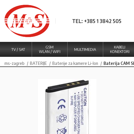
TEL: +385 1 3842 505
GSM
KABELI
TV / SAT
MULTIMEDIA
WLAN / WIFI
KONEKTORI
ms-zagreb
BATERIJE
Baterije za kamere Li-Ion
Baterija CAM 