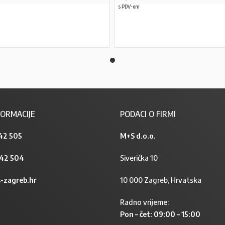
s PDV-om
PROČITAJ VIŠE
PROČITAJ VIŠE
ORMACIJE
PODACI O FIRMI
42 505
M+S d.o.o.
842 504
Siverićka 10
-zagreb.hr
10 000 Zagreb, Hrvatska
Radno vrijeme:
Pon – čet: 09:00 – 15:00