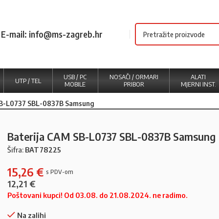
E-mail: info@ms-zagreb.hr
USB / PC
NOSAČI / ORMARI
ALATI
UTP / TEL
MOBILE
PRIBOR
MJERNI INST.
SB-L0737 SBL-0837B Samsung
Baterija CAM SB-L0737 SBL-0837B Samsung
Šifra:
BAT78225
15,26
€
12,21
€
Poštovani kupci! Od 03.08. do 21.08.2024. ne radimo.
Na zalihi