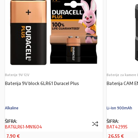
Baterije 9V 12V
Baterije za kamere 
Baterija 9V block 6LR61 Duracel Plus
Baterija CAM 
Alkaline
Li-Ion 900mAh
ŠIFRA:
ŠIFRA:
BAT6LR61-MN1604
BAT42995
7,90
€
26,55
€