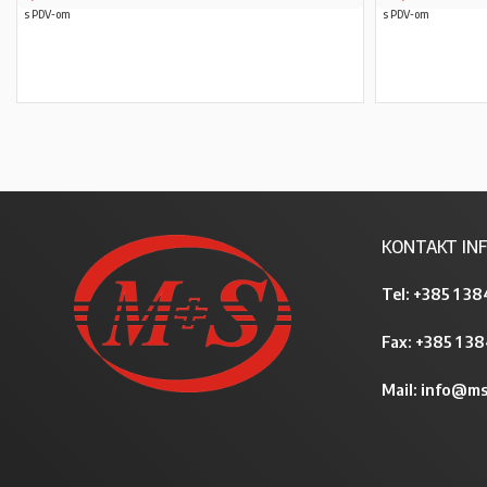
s PDV-om
s PDV-om
PROČITAJ VIŠE
KONTAKT INF
Tel:
+385 1 38
Fax: +385 1 3
Mail:
info@ms