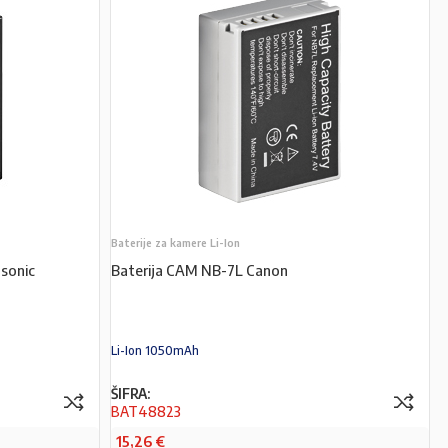
Baterije za kamere Li-Ion
sonic
Baterija CAM NB-7L Canon
Li-Ion 1050mAh
ŠIFRA:
BAT48823
15,26
€