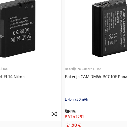
Li-Ion
Baterije za kamere Li-Ion
EN-EL14 Nikon
Baterija CAM DMW-BCG10E Pana
Li-Ion 750mAh
ŠIFRA:
BAT42291
21,90
€