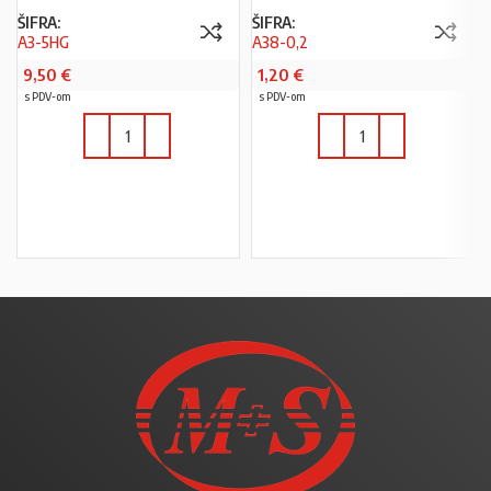
ŠIFRA:
ŠIFRA:
A3-5HG
A38-0,2
9,50
€
1,20
€
s PDV-om
s PDV-om
U KOŠARICU
U KOŠARICU