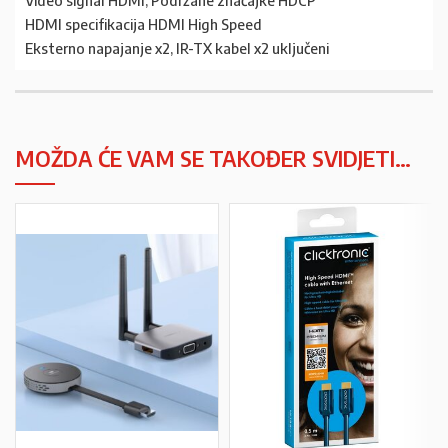
Video signal HDMI; Podržane značajke HDCP
HDMI specifikacija HDMI High Speed
Eksterno napajanje x2, IR-TX kabel x2 uključeni
MOŽDA ĆE VAM SE TAKOĐER SVIDJETI…