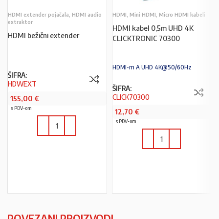
HDMI extender pojačala, HDMI audio
HDMI, Mini HDMI, Micro HDMI kabeli
extraktor
HDMI kabel 0,5m UHD 4K
HDMI bežični extender
CLICKTRONIC 70300
HDMI-m A UHD 4K@50/60Hz
ŠIFRA:
HDWEXT
ŠIFRA:
CLICK70300
155,00
€
s PDV-om
12,70
€
s PDV-om
U KOŠARICU
U KOŠARICU
POVEZANI PROIZVODI