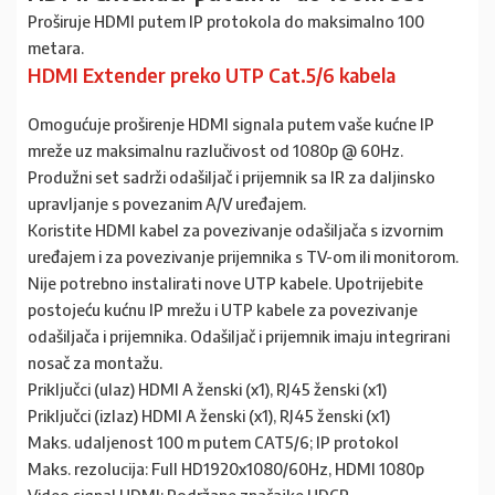
Proširuje HDMI putem IP protokola do maksimalno 100
metara.
HDMI Extender preko UTP Cat.5/6 kabela
Omogućuje proširenje HDMI signala putem vaše kućne IP
mreže uz maksimalnu razlučivost od 1080p @ 60Hz.
Produžni set sadrži odašiljač i prijemnik sa IR za daljinsko
upravljanje s povezanim A/V uređajem.
Koristite HDMI kabel za povezivanje odašiljača s izvornim
uređajem i za povezivanje prijemnika s TV-om ili monitorom.
Nije potrebno instalirati nove UTP kabele. Upotrijebite
postojeću kućnu IP mrežu i UTP kabele za povezivanje
odašiljača i prijemnika. Odašiljač i prijemnik imaju integrirani
nosač za montažu.
Priključci (ulaz) HDMI A ženski (x1), RJ45 ženski (x1)
Priključci (izlaz) HDMI A ženski (x1), RJ45 ženski (x1)
Maks. udaljenost 100 m putem CAT5/6; IP protokol
Maks. rezolucija: Full HD1920x1080/60Hz, HDMI 1080p