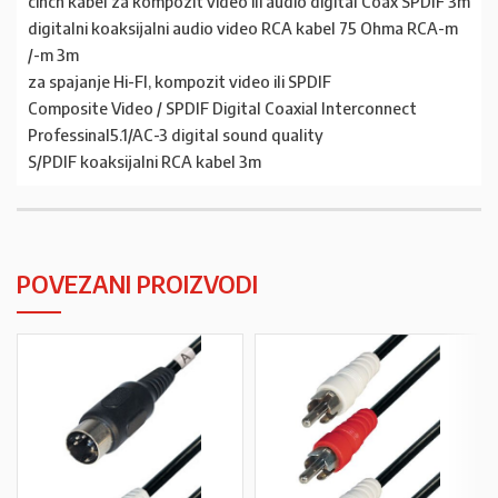
cinch kabel za kompozit video ili audio digital Coax SPDIF 3m
digitalni koaksijalni audio video RCA kabel 75 Ohma RCA-m
/-m 3m
za spajanje Hi-FI, kompozit video ili SPDIF
Composite Video / SPDIF Digital Coaxial Interconnect
Professinal5.1/AC-3 digital sound quality
S/PDIF koaksijalni RCA kabel 3m
POVEZANI PROIZVODI