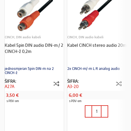
CINCH, DIN audio kabeli
CINCH, DIN audio kabeli
Kabel 5pin DIN audio DIN-m / 2
Kabel CINCH stereo audio 20m
CINCH-ž 0,2m
jednosmjeran 5pin DIN-m na 2
2x CINCH-m/-m L R analog audio
CINCH-ž
ŠIFRA:
ŠIFRA:
A27A
A3-20
3,50
€
6,00
€
s PDV-om
s PDV-om
U KOŠARICU