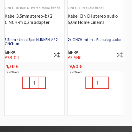
CINCH, KLINKEN stereo mono kabeli
CINCH, DIN audio kabeli
Kabel 3,5mm stereo-ž / 2
Kabel CINCH stereo audio
CINCH-m 0,2m adapter
5,0m Home Cinema
3,5mm stereo 3pin KLINKEN-ž / 2
2x CINCH-m/-m L R analog audio
CINCH-m
ŠIFRA:
ŠIFRA:
A38-0,2
A3-5HG
1,20
€
9,50
€
s PDV-om
s PDV-om
U KOŠARICU
U KOŠARICU