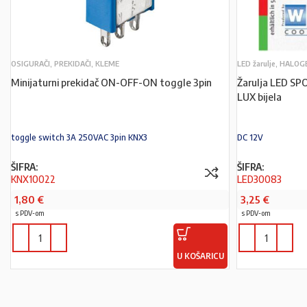
OSIGURAČI, PREKIDAČI, KLEME
LED žarulje, HALOG
Minijaturni prekidač ON-OFF-ON toggle 3pin
Žarulja LED S
LUX bijela
toggle switch 3A 250VAC 3pin KNX3
DC 12V
ŠIFRA:
ŠIFRA:
KNX10022
LED30083
1,80
€
3,25
€
s PDV-om
s PDV-om
U KOŠARICU