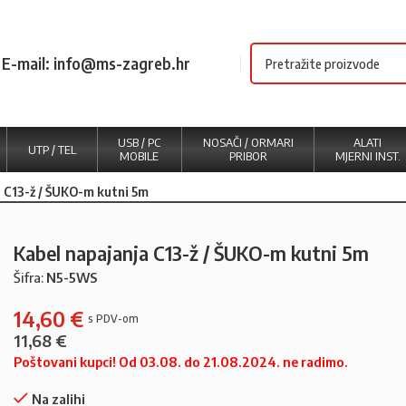
E-mail: info@ms-zagreb.hr
USB / PC
NOSAČI / ORMARI
ALATI
UTP / TEL
MOBILE
PRIBOR
MJERNI INST.
 C13-ž / ŠUKO-m kutni 5m
Kabel napajanja C13-ž / ŠUKO-m kutni 5m
Šifra:
N5-5WS
14,60
€
11,68
€
Poštovani kupci! Od 03.08. do 21.08.2024. ne radimo.
Na zalihi