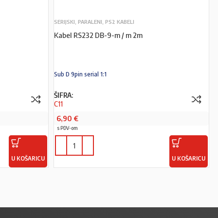
SERIJSKI, PARALENI, PS2 KABELI
Kabel RS232 DB-9-m / m 2m
Sub D 9pin serial 1:1
ŠIFRA:
C11
6,90
€
s PDV-om
U KOŠARICU
U KOŠARICU