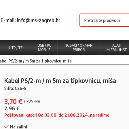
E-mail: info@ms-zagreb.hr
USB / PC
NOSAČI / ORMARI
ALATI
UTP / TEL
MOBILE
PRIBOR
MJERNI INST.
abel PS/2-m / m 5m za tipkovnicu, miša
Kabel PS/2-m / m 5m za tipkovnicu, miša
Šifra:
C56-5
3,70
€
2,96
€
Poštovani kupci! Od 03.08. do 21.08.2024. ne radimo.
Na zalihi