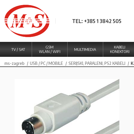
TEL: +385 1 3842 505
GSM
KABELI
TV / SAT
MULTIMEDIA
WLAN / WIFI
KONEKTORI
ms-zagreb
USB / PC / MOBILE
SERIJSKI, PARALENI, PS2 KABELI
K