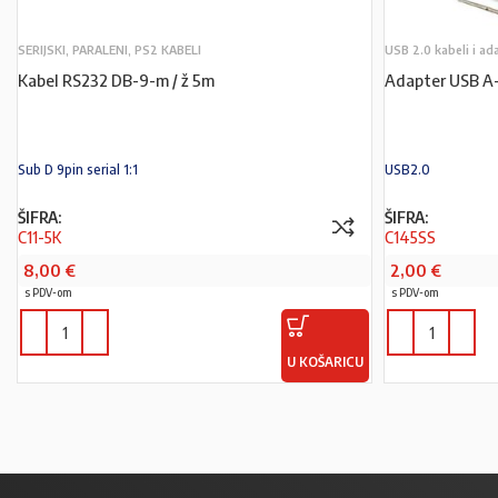
SERIJSKI, PARALENI, PS2 KABELI
USB 2.0 kabeli i ad
Kabel RS232 DB-9-m / ž 5m
Adapter USB A
Sub D 9pin serial 1:1
USB2.0
ŠIFRA:
ŠIFRA:
C11-5K
C145SS
8,00
€
2,00
€
s PDV-om
s PDV-om
U KOŠARICU