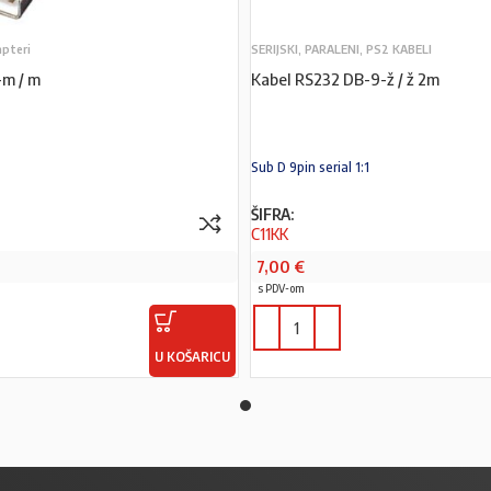
apteri
SERIJSKI, PARALENI, PS2 KABELI
-m / m
Kabel RS232 DB-9-ž / ž 2m
Sub D 9pin serial 1:1
ŠIFRA:
C11KK
7,00
€
s PDV-om
U KOŠARICU