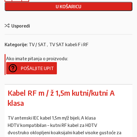
U KOŠARICU
Usporedi
Kategorije:
TV / SAT
,
TV SAT kabeli F i RF
Ako imate pitanja o proizvodu:
POŠALJITE UPIT
Kabel RF m / ž 1,5m kutni/kutni A
klasa
TV antenski IEC kabel 1,5m m/ž bijeli, A klasa
HDTV kompatibilan – kutni RF kabel za HDTV
dvostruko oklopljeni koaksijalni kabel visoke gustoće za