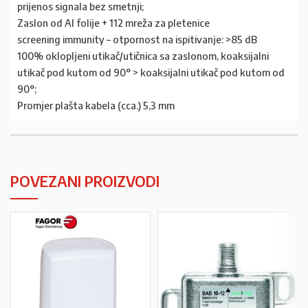
prijenos signala bez smetnji;
Zaslon od Al folije + 112 mreža za pletenice
screening immunity – otpornost na ispitivanje: >85 dB
100% oklopljeni utikač/utičnica sa zaslonom, koaksijalni
utikač pod kutom od 90° > koaksijalni utikač pod kutom od
90°;
Promjer plašta kabela (cca.) 5,3 mm
POVEZANI PROIZVODI