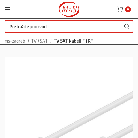
0
ms-zagreb
TV / SAT
TV SAT kabeli F i RF