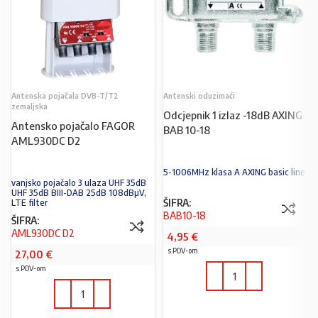
Antenska pojačala DVB-T/T2
Antenski oduzimaći
zemaljska
Odcjepnik 1 izlaz -18dB AXING
Antensko pojačalo FAGOR
BAB 10-18
AML930DC D2
5-1006MHz klasa A AXING basic line
vanjsko pojačalo 3 ulaza UHF 35dB
UHF 35dB BIII-DAB 25dB 108dBµV,
ŠIFRA:
LTE filter
BAB10-18
ŠIFRA:
AML930DC D2
4,95
€
s PDV-om
27,00
€
s PDV-om