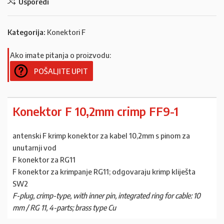
Usporedi
Kategorija:
Konektori F
Ako imate pitanja o proizvodu:
POŠALJITE UPIT
Konektor F 10,2mm crimp FF9-1
antenski F krimp konektor za kabel 10,2mm s pinom za
unutarnji vod
F konektor za RG11
F konektor za krimpanje RG11; odgovaraju krimp kliješta
SW2
F-plug, crimp-type, with inner pin, integrated ring for cable: 10
mm / RG 11, 4-parts; brass type Cu