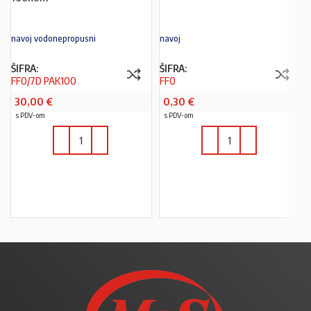
navoj vodonepropusni
navoj
ŠIFRA:
ŠIFRA:
FF0/7D PAK100
FF0
30,00
€
0,30
€
s PDV-om
s PDV-om
U KOŠARICU
U KOŠARICU