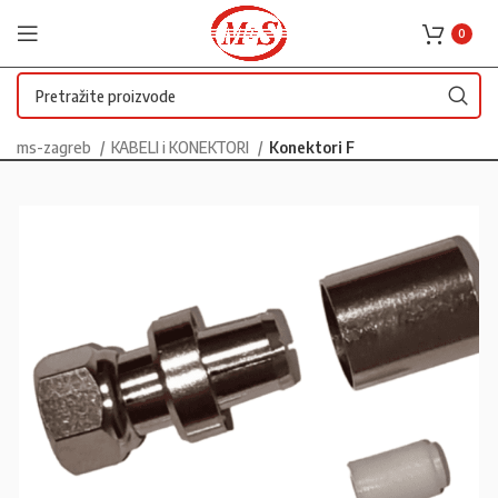
0
ms-zagreb
KABELI i KONEKTORI
Konektori F