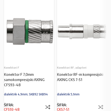
Konektori F
Konektori RF, adapteri
Konektor F 7,0mm
Konektor RF-m kompresijski
samokompresijski AXING
AXING CKS 7-51
CFS93-48
dialektrik 4,9mm; SKB92 SKB94
dialektrik 5,1mm
ŠIFRA:
ŠIFRA:
CFS93-48
CKS7-51