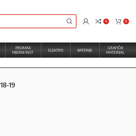
0
0
PROMAX
GRAFIČKI
ELEKTRO
BATERIJE
MJERNI INST.
MATERIJAL
18-19