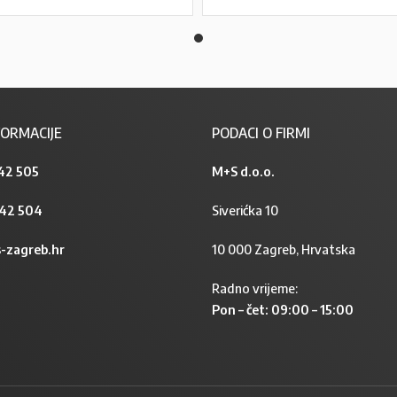
ORMACIJE
PODACI O FIRMI
42 505
M+S d.o.o.
842 504
Siverićka 10
-zagreb.hr
10 000 Zagreb, Hrvatska
Radno vrijeme:
Pon – čet: 09:00 – 15:00