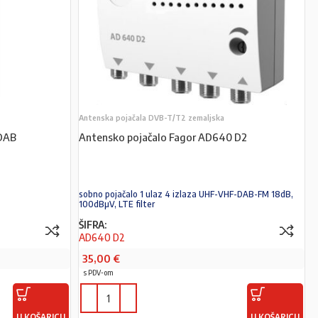
Antenska pojačala DVB-T/T2 zemaljska
DAB
Antensko pojačalo Fagor AD640 D2
sobno pojačalo 1 ulaz 4 izlaza UHF-VHF-DAB-FM 18dB,
100dBµV, LTE filter
ŠIFRA:
AD640 D2
35,00
€
s PDV-om
U KOŠARICU
U KOŠARICU