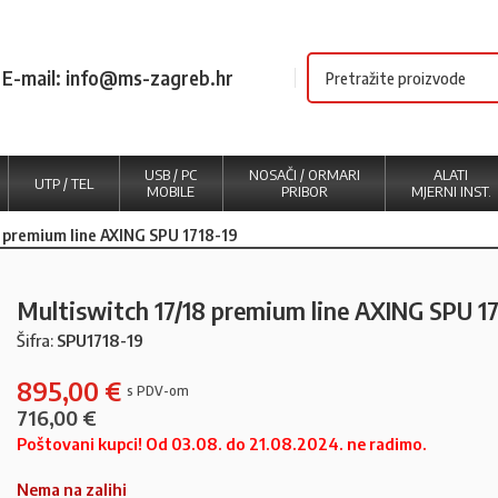
E-mail: info@ms-zagreb.hr
USB / PC
NOSAČI / ORMARI
ALATI
UTP / TEL
MOBILE
PRIBOR
MJERNI INST.
 premium line AXING SPU 1718-19
Multiswitch 17/18 premium line AXING SPU 17
Šifra:
SPU1718-19
895,00
€
716,00
€
Poštovani kupci! Od 03.08. do 21.08.2024. ne radimo.
Nema na zalihi