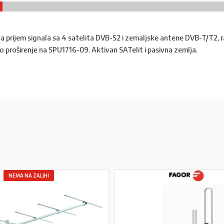
za prijem signala sa 4 satelita DVB-S2 i zemaljske antene DVB-T/T2, 
o proširenje na SPU1716-09. Aktivan SATelit i pasivna zemlja.
NEMA NA ZALIHI