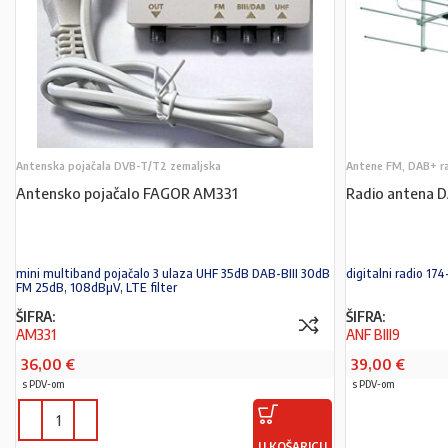
Antenska pojačala DVB-T/T2 zemaljska
Antene FM, DAB+ r
Antensko pojačalo FAGOR AM331
Radio antena 
mini multiband pojačalo 3 ulaza UHF 35dB DAB-BIII 30dB
digitalni radio 1
FM 25dB, 108dBµV, LTE filter
ŠIFRA:
ŠIFRA:
AM331
ANF BIII9
36,00
€
39,00
€
s PDV-om
s PDV-om
U KOŠARICU