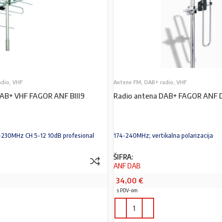
adio, VHF
Antene FM, DAB+ radio, VHF
DAB+ VHF FAGOR ANF BIII9
Radio antena DAB+ FAGOR ANF 
74-230MHz CH 5-12 10dB profesional
174-240MHz; vertikalna polarizacija
ŠIFRA:
ANF DAB
34,00
€
s PDV-om
PROČITAJ VIŠE