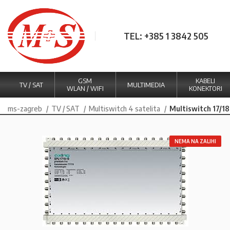
TEL: +385 1 3842 505
GSM
KABELI
TV / SAT
MULTIMEDIA
WLAN / WIFI
KONEKTORI
ms-zagreb
TV / SAT
Multiswitch 4 satelita
Multiswitch 17/18
NEMA NA ZALIHI