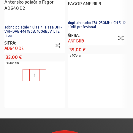
Antensko pojačalo Fagor
FAGOR ANF BIII9
AD640 D2
digitalni radio 174-230MHz CH 5-12
10dB profesional
sobno pojačalo 1 ulaz 4 izlaza UHF-
VHF-DAB-FM 18dB, 100dBµV, LTE
ŠIFRA:
filter
ANF BIII9
ŠIFRA:
AD640 D2
39,00
€
s PDV-om
35,00
€
s PDV-om
PROČITAJ VIŠE
U KOŠARICU