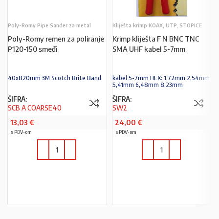
Poly-Romy Pipe Sander za metal
Kliješta krimp KOAX, UTP, STOPICE
Poly-Romy remen za poliranje
Krimp kliješta F N BNC TNC
P120-150 smeđi
SMA UHF kabel 5-7mm
40x820mm 3M Scotch Brite Band
kabel 5-7mm HEX: 1,72mm 2,54mm
5,41mm 6,48mm 8,23mm
ŠIFRA:
ŠIFRA:
SCB A COARSE40
SW2
13,03
€
24,00
€
s PDV-om
s PDV-om
U KOŠARICU
U KOŠARICU