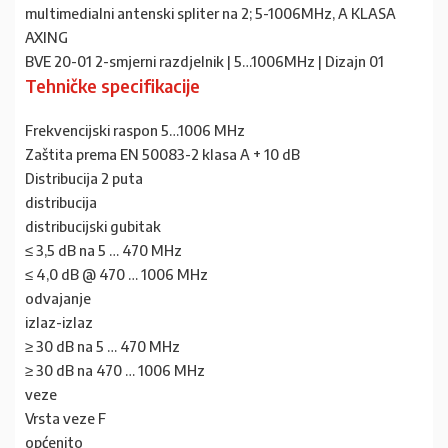
multimedialni antenski spliter na 2; 5-1006MHz, A KLASA
AXING
BVE 20-01 2-smjerni razdjelnik | 5…1006MHz | Dizajn 01
Tehničke specifikacije
Frekvencijski raspon 5…1006 MHz
Zaštita prema EN 50083-2 klasa A + 10 dB
Distribucija 2 puta
distribucija
distribucijski gubitak
≤ 3,5 dB na 5 … 470 MHz
≤ 4,0 dB @ 470 … 1006 MHz
odvajanje
izlaz-izlaz
≥ 30 dB na 5 … 470 MHz
≥ 30 dB na 470 … 1006 MHz
veze
Vrsta veze F
općenito