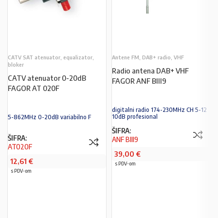
CATV SAT atenuator, equalizator,
Antene FM, DAB+ radio, VHF
bloker
Radio antena DAB+ VHF
CATV atenuator 0-20dB
FAGOR ANF BIII9
FAGOR AT 020F
digitalni radio 174-230MHz CH 5-12
10dB profesional
5-862MHz 0-20dB variabilno F
ŠIFRA:
ŠIFRA:
ANF BIII9
AT020F
39,00
€
12,61
€
s PDV-om
s PDV-om
PROČITAJ VIŠE
U KOŠARICU