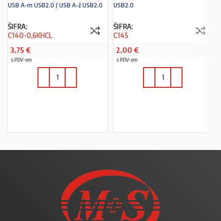
USB A-m USB2.0 / USB A-ž USB2.0
USB2.0
ŠIFRA:
ŠIFRA:
C140-0,6KHCL
C145
3,75
€
2,00
€
s PDV-om
s PDV-om
U KOŠARICU
U KOŠARICU