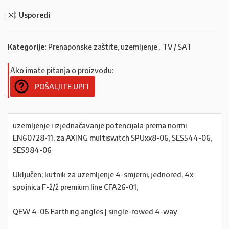
Usporedi
Kategorije:
Prenaponske zaštite, uzemljenje
,
TV / SAT
Ako imate pitanja o proizvodu:
POŠALJITE UPIT
uzemljenje i izjednačavanje potencijala prema normi
EN60728-11, za AXING multiswitch SPUxx8-06, SES544-06,
SES984-06
Uključen; kutnik za uzemljenje 4-smjerni, jednored, 4x
spojnica F-ž/ž premium line CFA26-01,
QEW 4-06 Earthing angles | single-rowed 4-way