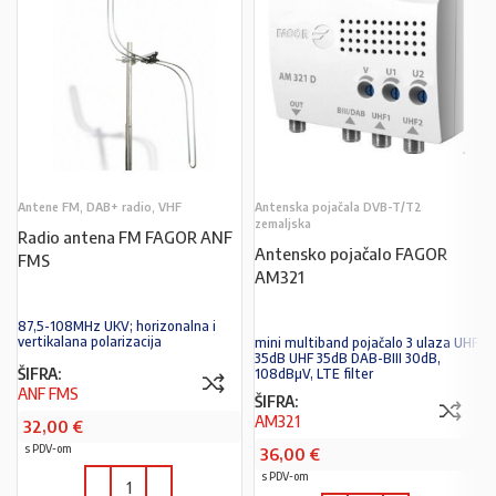
Antene FM, DAB+ radio, VHF
Antenska pojačala DVB-T/T2
zemaljska
Radio antena FM FAGOR ANF
Antensko pojačalo FAGOR
FMS
AM321
87,5-108MHz UKV; horizonalna i
vertikalana polarizacija
mini multiband pojačalo 3 ulaza UHF
35dB UHF 35dB DAB-BIII 30dB,
ŠIFRA:
108dBµV, LTE filter
ANF FMS
ŠIFRA:
AM321
32,00
€
s PDV-om
36,00
€
s PDV-om