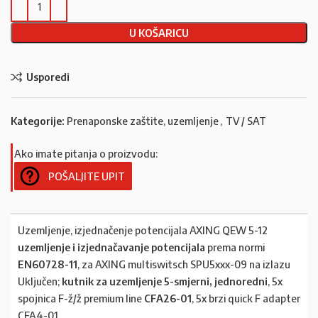
U KOŠARICU
Usporedi
Kategorije:
Prenaponske zaštite, uzemljenje
,
TV / SAT
Ako imate pitanja o proizvodu:
POŠALJITE UPIT
Uzemljenje, izjednačenje potencijala AXING QEW 5-12
uzemljenje i izjednačavanje potencijala
prema normi
EN60728-11
, za AXING multiswitsch SPU5xxx-09 na izlazu
Uključen;
kutnik za uzemljenje 5-smjerni, jednoredni
, 5x
spojnica F-ž/ž premium line
CFA26-01
, 5x brzi quick F adapter
CFA4-01.