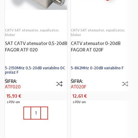
CATV SAT atenuator, equalizator,
CATV SAT atenuator, equalizator,
bloker
bloker
SAT CATV atenuator 0,5-20dB
CATV atenuator 0-20dB
FAGOR ATF 020
FAGOR AT 020F
5-2150MHz 0,5-20dB variabilno DC
5-862MHz 0-20dB variabilno F
prolaz F
ŠIFRA:
ŠIFRA:
ATF020
AT020F
15,93
€
12,61
€
s PDV-om
s PDV-om
U KOŠARICU
U KOŠARICU