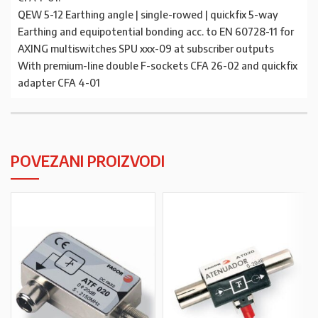
QEW 5-12 Earthing angle | single-rowed | quickfix 5-way
Earthing and equipotential bonding acc. to EN 60728-11 for
AXING multiswitches SPU xxx-09 at subscriber outputs
With premium-line double F-sockets CFA 26-02 and quickfix
adapter CFA 4-01
POVEZANI PROIZVODI