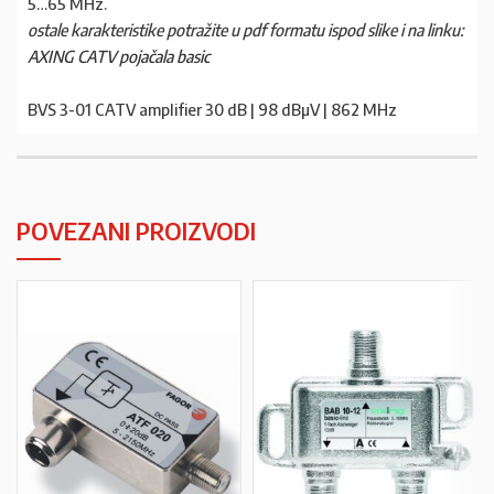
5…65 MHz.
ostale karakteristike potražite u pdf formatu ispod slike i na linku:
AXING CATV pojačala basic
BVS 3-01 CATV amplifier 30 dB | 98 dBµV | 862 MHz
POVEZANI PROIZVODI