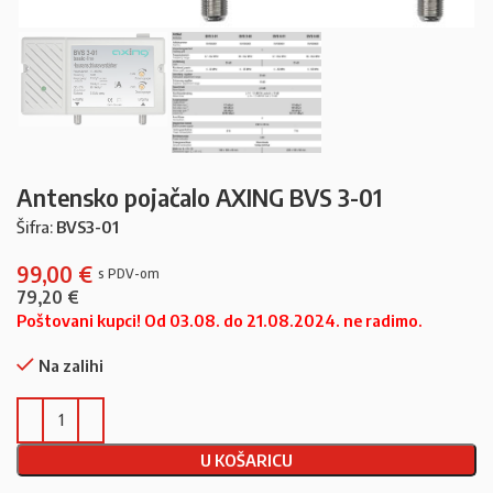
Antensko pojačalo AXING BVS 3-01
Šifra:
BVS3-01
99,00
€
79,20
€
Poštovani kupci! Od 03.08. do 21.08.2024. ne radimo.
Na zalihi
U KOŠARICU