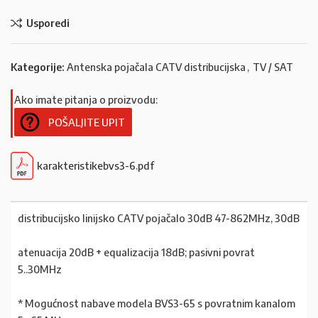
Usporedi
Kategorije:
Antenska pojačala CATV distribucijska
,
TV / SAT
Ako imate pitanja o proizvodu:
POŠALJITE UPIT
karakteristikebvs3-6.pdf
distribucijsko linijsko CATV pojačalo 30dB 47-862MHz, 30dB
atenuacija 20dB + equalizacija 18dB; pasivni povrat
5..30MHz
* Mogućnost nabave modela BVS3-65 s povratnim kanalom