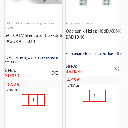
CATV SAT atenuator, equalizator,
Antenski oduzimaći
bloker
Odcjepnik 1 izlaz -16dB AXING
SAT CATV atenuator 0,5-20dB
BAB 10-16
FAGOR ATF 020
5-1006MHz klasa A AXING basic line
5-2150MHz 0,5-20dB variabilno DC
prolaz F
ŠIFRA:
ŠIFRA:
BAB10-16
ATF020
4,95
€
15,93
€
s PDV-om
s PDV-om
U KOŠARICU
U KOŠARICU