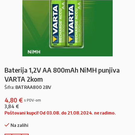
Baterija 1,2V AA 800mAh NiMH punjiva
VARTA 2kom
Šifra:
BATRAA800 2BV
4,80
€
3,84
€
Poštovani kupci! Od 03.08. do 21.08.2024. ne radimo.
Na zalihi