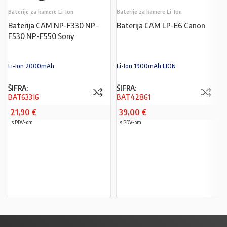
Baterije za kamere Li-Ion
Baterije za kamere Li-Ion
Baterija CAM NP-F330 NP-
Baterija CAM LP-E6 Canon
F530 NP-F550 Sony
Li-Ion 2000mAh
Li-Ion 1900mAh LION
ŠIFRA:
ŠIFRA:
BAT63316
BAT42861
21,90
€
39,00
€
s PDV-om
s PDV-om
PROČITAJ VIŠE
PROČITAJ VIŠE