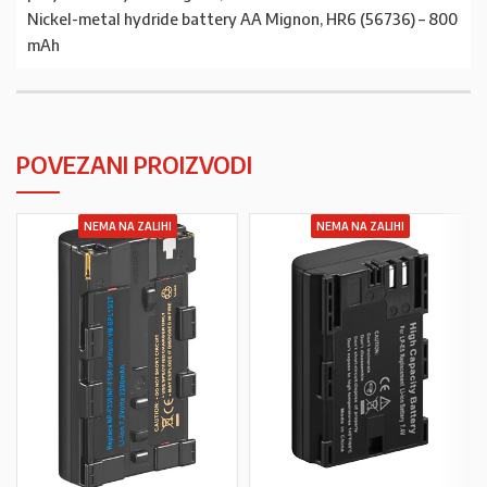
Nickel-metal hydride battery AA Mignon, HR6 (56736) – 800
mAh
POVEZANI PROIZVODI
NEMA NA ZALIHI
NEMA NA ZALIHI