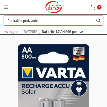
0
ms-zagreb
BATERIJE
Baterije 1,2V NiMH punjive